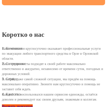
Коротко о нас
1.
Компания
Наша компания круглосуточно оказывает профессиональные услуги
по эвакуации любого транспортного средства в Орле и Орловской
области.
2.
Сотрудники
Наши специалисты подходят к своей работе максимально
ответственно и аккуратно, независимо от времени суток, погодных и
дорожных условий.
3.
Сервис
В любой, даже самой сложной ситуации, мы придём на помощь
максимально оперативно. Звоните нам круглосуточно и помощь не
заставит себя ждать.
4.
Качество
Каждый кто воспользовался нашим сервисом единожды, остаётся
доволен и рекомендует нас своим друзьям, знакомым и коллегам.
Вызвать эвакуатор